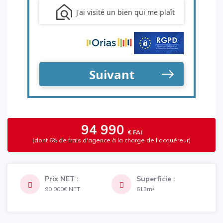
94 990
€ FAI
(dont 6% de frais d'agence à la charge de l'acquéreur)
Prix NET :
Superficie :
90 000€
NET
613m²