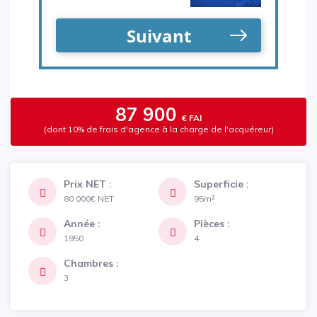
87 900
€ FAI
(dont 10% de frais d'agence à la charge de l'acquéreur)
Prix NET :
Superficie :
80 000€
NET
95m²
Année :
Pièces :
1950
4
Chambres :
3