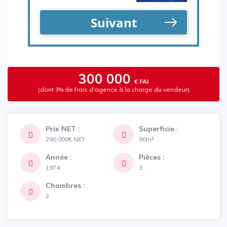
300 000
€ FAI
(dont 3% de frais d'agence à la charge du vendeur)
Prix NET :
Superficie :
290 000€
NET
90m²
Année :
Pièces :
1974
3
Chambres :
2