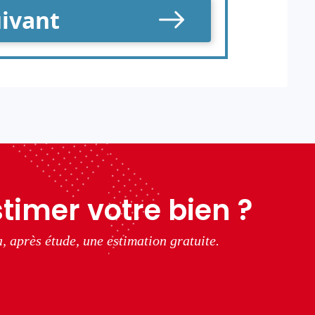
timer votre bien ?
, après étude, une estimation gratuite.