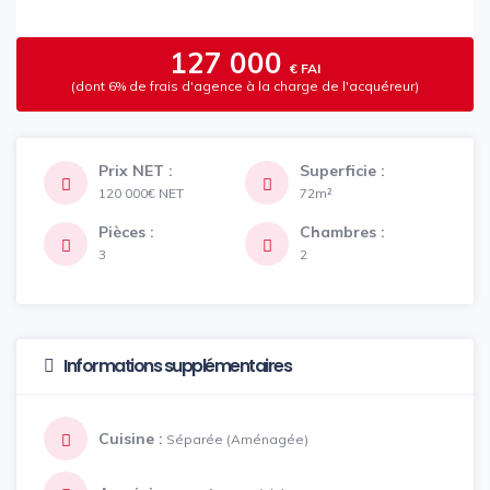
127 000
€ FAI
(dont 6% de frais d'agence à la charge de l'acquéreur)
Prix NET :
Superficie :
120 000€
NET
72m²
Pièces :
Chambres :
3
2
Informations supplémentaires
Cuisine :
Séparée (Aménagée)