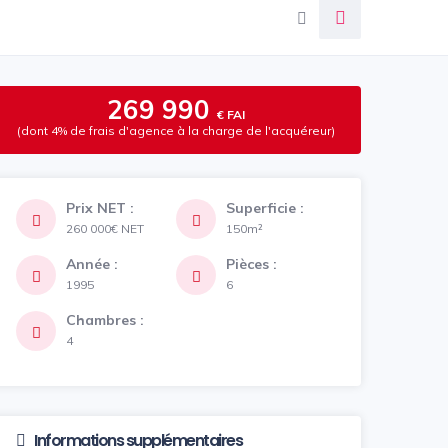
269 990
€ FAI
(dont 4% de frais d'agence à la charge de l'acquéreur)
Prix NET :
Superficie :
260 000€
NET
150m²
Année :
Pièces :
1995
6
Chambres :
4
Informations supplémentaires