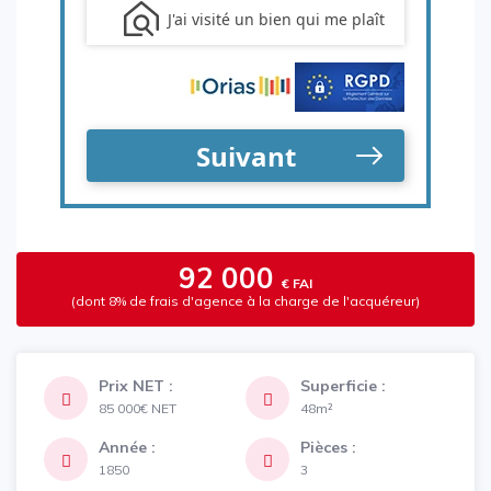
92 000
€ FAI
(dont 8% de frais d'agence à la charge de l'acquéreur)
Prix NET :
Superficie :
85 000€
NET
48m²
Année :
Pièces :
1850
3