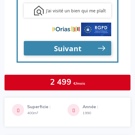
2 499
€/mois
Superficie :
Année :
400m²
1990