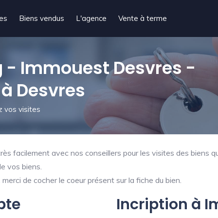
tes
Biens vendus
L'agence
Vente à terme
 - Immouest Desvres -
 à Desvres
 vos visites
ès facilement avec nos conseillers pour les visites des biens qu
de vos biens.
merci de cocher le coeur présent sur la fiche du bien.
pte
Incription à