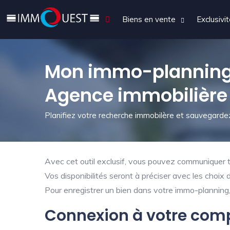
Biens en vente
Exclusivi
Mon immo-planning
Agence immobilière
Planifiez votre recherche immobilère et sauvegardez
Avec cet outil exclusif, vous pouvez communiquer tr
Vos disponibilités seront à préciser avec les choix 
Pour enregistrer un bien dans votre immo-planning, 
Connexion à votre com