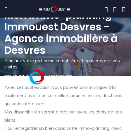
Mon immo-planning -
Immouest Desvres -
Agence immobilière à
Desvres
Planifiez votre recherche immobilère et sauvegardez vos
visites
Avec cet outil exclusif, vous pouvez communiquer très
facilement avec nos conseillers pour les visites des biens
qui vous intéressent.
Vos disponibilités seront à préciser avec les choix de vos
biens.
Pour enregistrer un bien dans votre immo-planning, merci