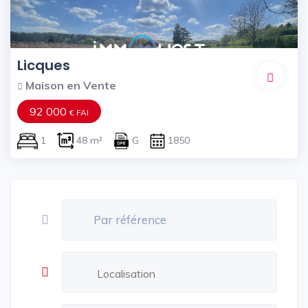
Licques
Maison en Vente
92 000
€ FAI
1
48 m²
G
1850