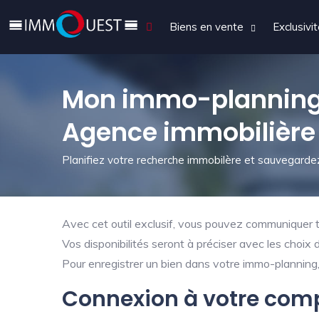
Biens en vente
Exclusivi
Mon immo-planning
Agence immobilière
Planifiez votre recherche immobilère et sauvegardez
Avec cet outil exclusif, vous pouvez communiquer tr
Vos disponibilités seront à préciser avec les choix 
Pour enregistrer un bien dans votre immo-planning, 
Connexion à votre com