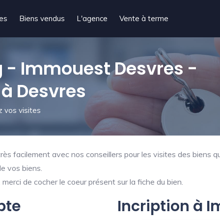
tes
Biens vendus
L'agence
Vente à terme
 - Immouest Desvres -
 à Desvres
 vos visites
ès facilement avec nos conseillers pour les visites des biens qu
de vos biens.
merci de cocher le coeur présent sur la fiche du bien.
pte
Incription à