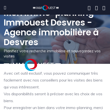
Mon immo-planning -
Immouest Desvres -
Agence immobilière à
Desvres
Planifiez votre recherche immobilère et sauvegardez vos
visites
Avec cet outil exclusif, vous pouvez communiquer très
facilement avec nos conseillers pour les visites des biens
qui vous intéressent.
Vos disponibilités seront à préciser avec les choix de vos
biens.
Pour enregistrer un bien dans votre immo-planning, merci