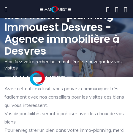
Mon immo-planning -
Immouest Desvres -
Agence immobilière à
Desvres
Planifiez votre recherche immobilère et sauvegardez vos
visites
Avec cet outil exclusif, vous pouvez communiquer très
facilement avec nos conseillers pour les visites des biens
qui vous intéressent.
Vos disponibilités seront à préciser avec les choix de vos
biens.
Pour enregistrer un bien dans votre immo-planning, merci