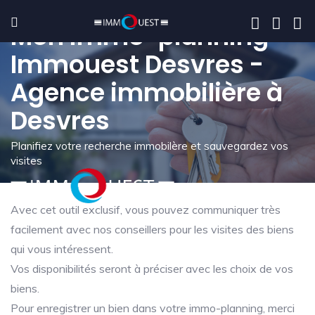
Mon immo-planning -
Immouest Desvres -
Agence immobilière à
Desvres
Planifiez votre recherche immobilère et sauvegardez vos
visites
Avec cet outil exclusif, vous pouvez communiquer très
facilement avec nos conseillers pour les visites des biens
qui vous intéressent.
Vos disponibilités seront à préciser avec les choix de vos
biens.
Pour enregistrer un bien dans votre immo-planning, merci