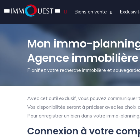
Biens en vente
Exclusivi
Mon immo-planning
Agence immobilière
Planifiez votre recherche immobilère et sauvegardez
Avec cet outil exclusif, vous pouvez communiquer tr
Vos disponibilités seront à préciser avec les choix 
Pour enregistrer un bien dans votre immo-planning, 
Connexion à votre com