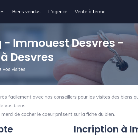
tes
Biens vendus
L'agence
Vente à terme
 - Immouest Desvres -
 à Desvres
 vos visites
ès facilement avec nos conseillers pour les visites des biens qu
de vos biens.
merci de cocher le coeur présent sur la fiche du bien.
pte
Incription à