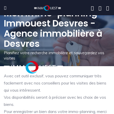
Mon immo-planning -
Immouest Desvres -
Agence immobilière à
Desvres
Planifiez votre recherche immobilère et sauvegardez vos
visites
Avec cet outil exclusif, vous pouvez communiquer très
facilement avec nos conseillers pour les visites des biens
qui vous intéressent.
Vos disponibilités seront à préciser avec les choix de vos
biens.
Pour enregistrer un bien dans votre immo-planning, merci