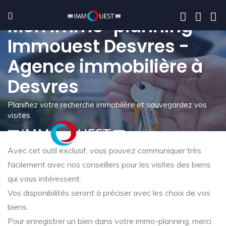
Mon immo-planning -
Immouest Desvres -
Agence immobilière à
Desvres
Planifiez votre recherche immobilère et sauvegardez vos
visites
Avec cet outil exclusif, vous pouvez communiquer très
facilement avec nos conseillers pour les visites des biens
qui vous intéressent.
Vos disponibilités seront à préciser avec les choix de vos
biens.
Pour enregistrer un bien dans votre immo-planning, merci