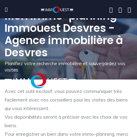
Mon immo-planning -
Immouest Desvres -
Agence immobilière à
Desvres
Planifiez votre recherche immobilère et sauvegardez vos
visites
Avec cet outil exclusif, vous pouvez communiquer très
facilement avec nos conseillers pour les visites des biens
qui vous intéressent.
Vos disponibilités seront à préciser avec les choix de vos
biens.
Pour enregistrer un bien dans votre immo-planning, merci