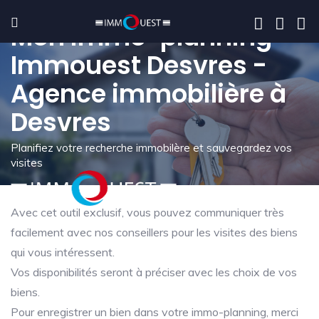
Mon immo-planning -
Immouest Desvres -
Agence immobilière à
Desvres
Planifiez votre recherche immobilère et sauvegardez vos
visites
Avec cet outil exclusif, vous pouvez communiquer très
facilement avec nos conseillers pour les visites des biens
qui vous intéressent.
Vos disponibilités seront à préciser avec les choix de vos
biens.
Pour enregistrer un bien dans votre immo-planning, merci