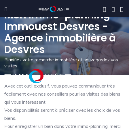
Mon immo-planning -
Immouest Desvres -
Agence immobilière à
Desvres
Planifiez votre recherche immobilère et sauvegardez vos
visites
Avec cet outil exclusif, vous pouvez communiquer très
facilement avec nos conseillers pour les visites des biens
qui vous intéressent.
Vos disponibilités seront à préciser avec les choix de vos
biens.
Pour enregistrer un bien dans votre immo-planning, merci