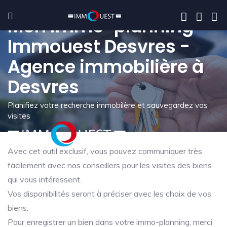
Mon immo-planning -
Immouest Desvres -
Agence immobilière à
Desvres
Planifiez votre recherche immobilère et sauvegardez vos
visites
Avec cet outil exclusif, vous pouvez communiquer très
facilement avec nos conseillers pour les visites des biens
qui vous intéressent.
Vos disponibilités seront à préciser avec les choix de vos
biens.
Pour enregistrer un bien dans votre immo-planning, merci