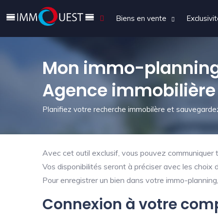
Biens en vente
Exclusivi
Mon immo-planning
Agence immobilière
Planifiez votre recherche immobilère et sauvegardez
Avec cet outil exclusif, vous pouvez communiquer tr
Vos disponibilités seront à préciser avec les choix 
Pour enregistrer un bien dans votre immo-planning, 
Connexion à votre com