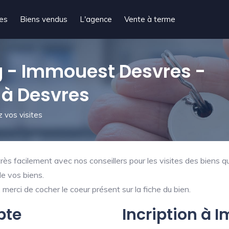
tes
Biens vendus
L'agence
Vente à terme
 - Immouest Desvres -
 à Desvres
 vos visites
ès facilement avec nos conseillers pour les visites des biens qu
de vos biens.
merci de cocher le coeur présent sur la fiche du bien.
pte
Incription à