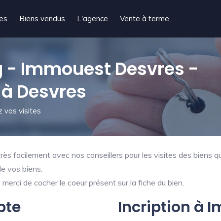
tes
Biens vendus
L'agence
Vente à terme
 - Immouest Desvres -
 à Desvres
 vos visites
ès facilement avec nos conseillers pour les visites des biens qu
de vos biens.
merci de cocher le coeur présent sur la fiche du bien.
pte
Incription à