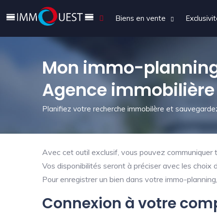
Biens en vente
Exclusivi
Mon immo-planning
Agence immobilière
Planifiez votre recherche immobilère et sauvegardez
Avec cet outil exclusif, vous pouvez communiquer tr
Vos disponibilités seront à préciser avec les choix 
Pour enregistrer un bien dans votre immo-planning, 
Connexion à votre com