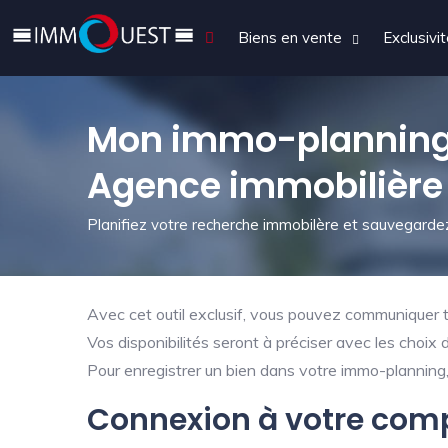
Biens en vente
Exclusivi
Mon immo-planning
Agence immobilière
Planifiez votre recherche immobilère et sauvegardez
Avec cet outil exclusif, vous pouvez communiquer tr
Vos disponibilités seront à préciser avec les choix 
Pour enregistrer un bien dans votre immo-planning, 
Connexion à votre com