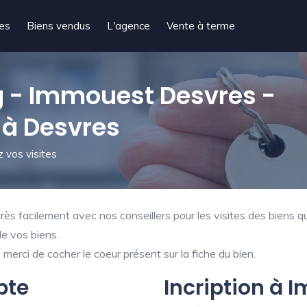
tes
Biens vendus
L'agence
Vente à terme
 - Immouest Desvres -
 à Desvres
 vos visites
ès facilement avec nos conseillers pour les visites des biens qu
de vos biens.
merci de cocher le coeur présent sur la fiche du bien.
pte
Incription à