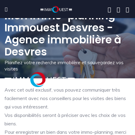
Mon immo-planning -
Immouest Desvres -
Agence immobilière à
Desvres
Planifiez votre recherche immobilère et sauvegardez vos
visites
Avec cet outil exclusif, vous pouvez communiquer très
facilement avec nos conseillers pour les visites des biens
qui vous intéressent.
Vos disponibilités seront à préciser avec les choix de vos
biens.
Pour enregistrer un bien dans votre immo-planning, merci